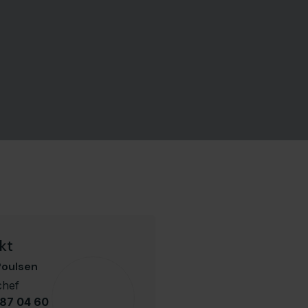
kt
Poulsen
chef
 87 04 60