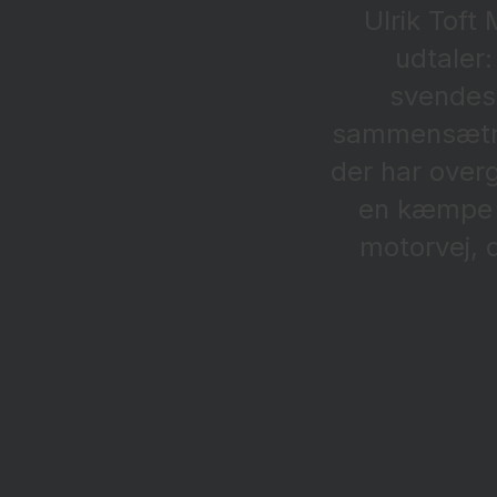
Ulrik Tof
udtaler
svendest
sammensætnin
der har overg
en kæmpe f
motorvej, 