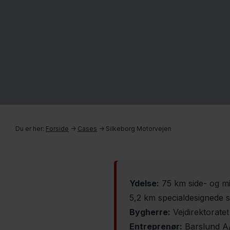
Du er her:
Forside
->
Cases
->
Silkeborg Motorvejen
Ydelse:
75 km side- og m
5,2 km specialdesignede 
Bygherre:
Vejdirektoratet
Entreprenør:
Barslund A/