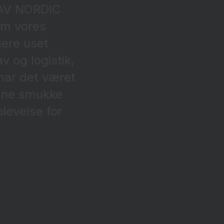
DAV NORDIC
om vores
gere uset
 og logistik,
 har det været
enne smukke
levelse for