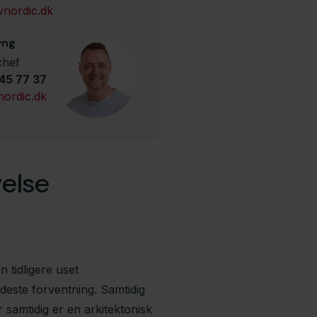
nordic.dk
yng
chef
45 77 37
ordic.dk
velse
 tidligere uset
deste forventning. Samtidig
samtidig er en arkitektonisk