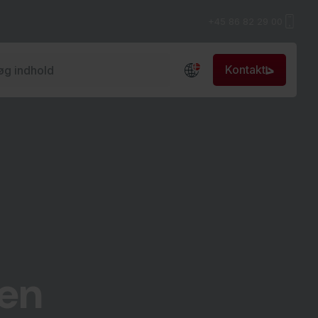
+45​ 86 82 29 00
Kontakt
jen