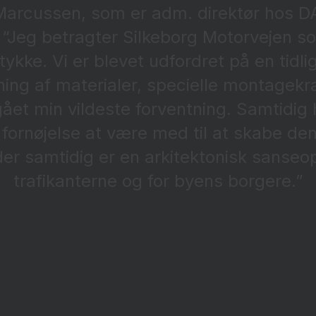
t Marcussen, som er adm. direktør hos 
: “Jeg betragter Silkeborg Motorvejen s
ykke. Vi er blevet udfordret på en tidli
g af materialer, specielle montagekrav
ået min vildeste forventning. Samtidig
ornøjelse at være med til at skabe d
der samtidig er en arkitektonisk sanseop
trafikanterne og for byens borgere.”