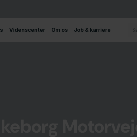
s
Videnscenter
Om os
Job & karriere
lkeborg Motorve