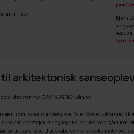
jpo@dav
NORDIC A/S
Bjørn L
Projekt
+45 24 
bl@davn
til arkitektonisk sanseople
 adm. direktør hos DAV NORDIC udtaler:
vejen som vores svendestykke. Vi er blevet udfordret på en
specielle montagekrav og logistik, der har overgået min vil
jelse at være med til at skabe denne smukke motorvej, der 