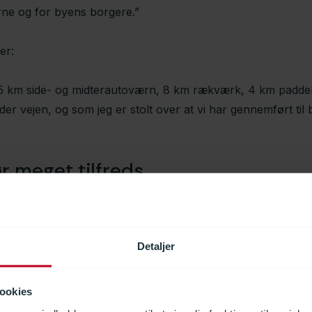
rne og for byens borgere.”
er:
 75 km side- og midterautoværn, 8 km rækværk, 4 km padd
der vejen, og som jeg er stolt over at vi har gennemført til
 meget tilfreds
Pedersen fra Aarsleff A/S er meget tilfreds med samarbej
Detaljer
ookies