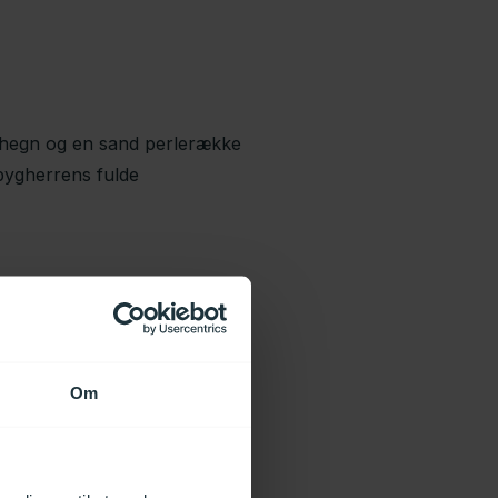
ehegn og en sand perlerække
 bygherrens fulde
det med DAV NORDIC:
Om