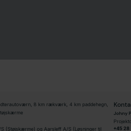
Konta
idterautoværn, 8 km rækværk, 4 km paddehegn,
støjskærme
Johny 
Projekt
+45 28
S (Støjskærme) og Aarsleff A/S (Løsninger til