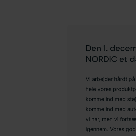
Den 1. dece
NORDIC et da
Vi arbejder hårdt 
hele vores produktpr
komme ind med støj
komme ind med auto
vi har, men vi fortsæt
igennem. Vores gode 