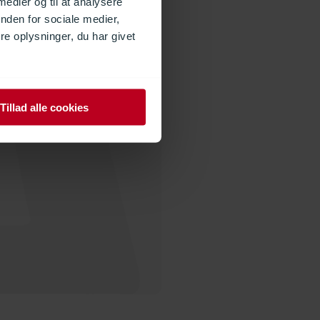
 medier og til at analysere
nden for sociale medier,
e oplysninger, du har givet
Tillad alle cookies