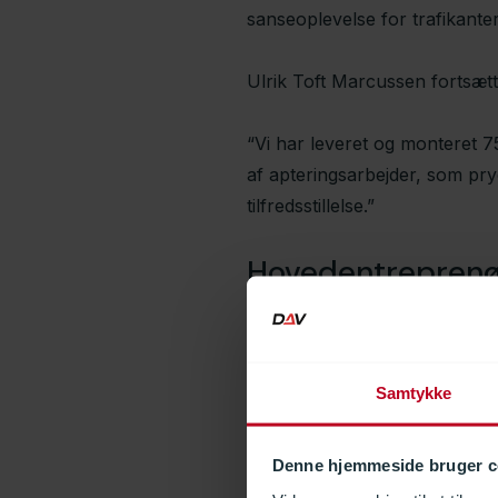
sanseoplevelse for trafikante
Ulrik Toft Marcussen fortsætt
“Vi har leveret og monteret
af apteringsarbejder, som pry
tilfredsstillelse.”
Hovedentreprenør
​Projektchef, Mogens Steen 
Samtykke
Denne hjemmeside bruger c