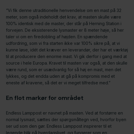
“
Vi fik denne utraditionelle henvendelse om en mast på 32
meter, som også indeholdt det krav, at masten skulle være
100% identisk med de master, der står på Herning Station i
forvejen. De eksisterende lysmaster er 8 meter høje, så her
taler vi om en firedobling af højden. En spændende
udfordring, som vi fra starten ikke var 100% sikre på, at vi
kunne løse, idét det kræver en leverandør, der har et værktøj
til at producere den enorme mast. Vi gik derfor i gang med at
source i hele Europa. Kravet til masten var også, at den skulle
være rund, som er usædvanlig for så høj en mast, men det
lykkes, og det endda uden at gå på kompromis med et
eneste af kravene, så det er vi meget tilfredse med.”
En flot markør for området
Endless Lamppost er navnet på masten. Ved at forstørre en
normal lysmast, sættes der spørgsmåltegn ved, hvorfor byen
ser ud som den gør. Endless Lamppost inspirerer til et
legende blik på hverdagslivet, og fungerer som en