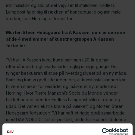
minimalistisk og skulpturel vejviser til stationen. Endless
Lamppost føjer sig til rækken af konceptuelle og minimale
værker, som Herning er kendt for.
Morten Steen Hebsgaard fra A Kassen, som er den ene
af de 4 medlemmer af kunstnergruppen A Kassen
fortæller:
”Vi har i A Kassen lavet kunst sammen i 20 år og har
efterhånden brugt readymades rigtig mange gange. Det
tvinger beskueren til at se på hverdagsliveet på en ny måde.
Samtidig kan vi godt lide idéen om, at kunstinstallationen kan
blive en markør for området og måske et nyt mødested i
Herning. Hvor Pierre Manzoni’s Socle du Monde vender
blikket nedad, vender Endless Lamppost blikket opad og
udad. Det var en ekstra krølle på værket” og Morten Steen
Hebsgaard fortsætter: ”Vi har haft et rigtig godt samarbejde
med DAV NORDIC. Det er perfekt, at de har kunnet få denne
mast specialfremstillet, så den er 100% identisk med de
andre master på stationen.”