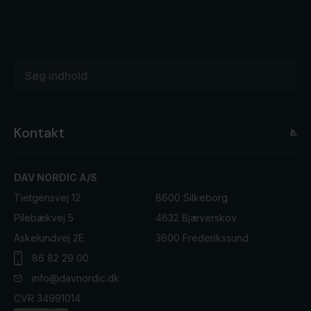
Kontakt
DAV NORDIC A/S
Tietgensvej 12
8600 Silkeborg
Pilebækvej 5
4632 Bjæverskov
Askelundvej 2E
3600 Frederikssund
86 82 29 00
info@davnordic.dk
CVR 34991014