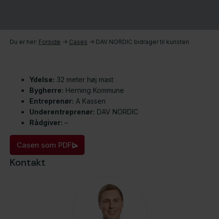
Du er her:
Forside
->
Cases
->
DAV NORDIC bidrager til kunsten
Ydelse:
32 meter høj mast
Bygherre:
Herning Kommune
Entreprenør:
A Kassen
Underentreprenør:
DAV NORDIC
Rådgiver:
–
Casen som PDF
Kontakt