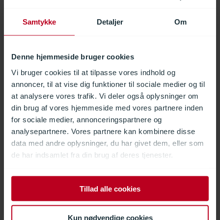
Herning: En kunstby
Samtykke
Detaljer
Om
Kunstinstallationen er blevet til på baggrund af en
konkurrence, som Herning Kommune udskrev efter at
Denne hjemmeside bruger cookies
Herning Station blev renoveret tilbage i 2017. Den leverede
Vi bruger cookies til at tilpasse vores indhold og
mast har som alle andre master en ”arm” i toppen, og masten
annoncer, til at vise dig funktioner til sociale medier og til
har et yderst solidt fundament, idét den i forhold til
at analysere vores trafik. Vi deler også oplysninger om
godkendelsen må bevæge sig ikke mindre end 3 meter i
din brug af vores hjemmeside med vores partnere inden
toppen, det vil sige 1,5 meter i hver retning.
for sociale medier, annonceringspartnere og
analysepartnere. Vores partnere kan kombinere disse
Tidligere har DAV NORDIC leveret master til en anden
data med andre oplysninger, du har givet dem, eller som
kunstinstallation i Herning, nemlig en installation på Hernings
de har indsamlet fra din brug af deres tjenester.
gågade, som blev opført i forbindelse med den årlige
lysfestival. Tre lysmaster fastholder kunstinstallationen og
belyser den i forskellige farver.
Tillad alle cookies
Galleri fra projektet
Kun nødvendige cookies