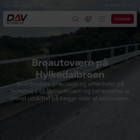
Kundeservice: 08-16
+45​ 86 82 29 00
Kontakt
Broautoværn på
Hylkedalbroen
Koordination, præcision og effektivitet på
motorvej E45. Broautoværn og befæstelser er
blevet udskiftet på begge sider af motorvejen.