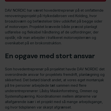
DAV NORDIC har været hovedentreprenør på et omfattende
renoveringsprojekt på Hylkedalbroen ved Kolding, hvor
broautoværn og befæstelser blev udskiftet på begge sider
af motorvejen. Projektet krævede både præcist planlagt
udførelse og fleksibel håndtering af de udfordringer, der
opstår, når man arbejder i trafikeret motorvejsterræn og
ovenikøbet på en brokonstruktion.
En opgave med stort ansvar
Som hovedentreprenør på projektet havde DAV NORDIC det
overordnede ansvar for projektets fremdrift, planlægning og
sikkerhed. Det betød blandt andet, at vores eget montørsjak
på tre personer arbejdede tæt sammen med flere
underentreprenører: Låsby Maskinforretning, Ommen og
Systemafspærring. Koordinationen mellem aktørerne var
altafgørende især i et projekt med så mange arbejdsgange,
og hvor tidsplanen var skarpt afgrænset.