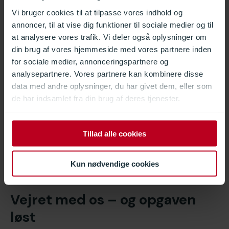
Dynamik og beslutningskraft
Vi bruger cookies til at tilpasse vores indhold og
annoncer, til at vise dig funktioner til sociale medier og til
Selvom opgaven på papiret var relativt afgrænset, var
at analysere vores trafik. Vi deler også oplysninger om
projektet i praksis præget af høj intensitet og mange
din brug af vores hjemmeside med vores partnere inden
dynamiske beslutninger undervejs. Den korte tidsramme og
for sociale medier, annonceringspartnere og
den trafikale kompleksitet betød, at løsninger ofte skulle
analysepartnere. Vores partnere kan kombinere disse
findes hurtigt og udføres med det samme.
data med andre oplysninger, du har givet dem, eller som
de har indsamlet fra din brug af deres tjenester.
Her viste samarbejdet med underentreprenørerne sig fra sin
bedste side. Alle aktører var løsningsorienterede og
arbejdede tæt sammen for at sikre fremdrift uden at gå på
Tillad alle cookies
kompromis med kvalitet og sikkerhed.
DAV NORDIC modtog da også stor ros fra Vejdirektoratet for
Kun nødvendige cookies
en både effektiv og konstruktiv udførsel af projektet.
Vejret med os – og opgaven
løst