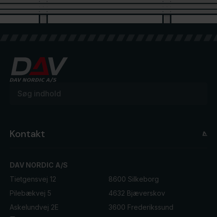
Broautoværn til Kronprinsesse Marys
Broautoværn og rækværker til
Svanemøllen viadukten
Broautoværn til Høje-Taastrup
bro
jernbanestrækning
Bering-Beder vejen
Kontakt
DAV NORDIC A/S
Tietgensvej 12
8600 Silkeborg
Pilebækvej 5
4632 Bjæverskov
Askelundvej 2E
3600 Frederikssund