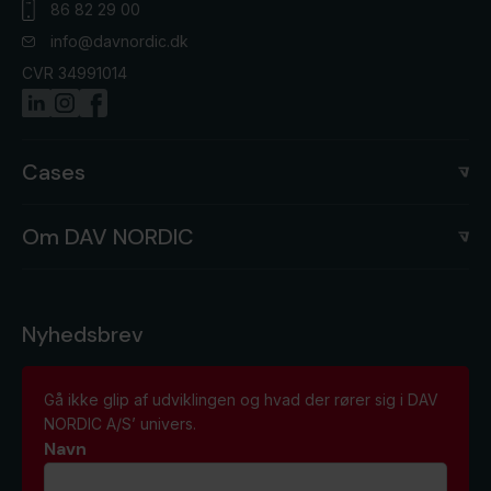
86 82 29 00
info@davnordic.dk
CVR 34991014
Cases
Om DAV NORDIC
Nyhedsbrev
Gå ikke glip af udviklingen og hvad der rører sig i DAV
NORDIC A/S’ univers.
Navn