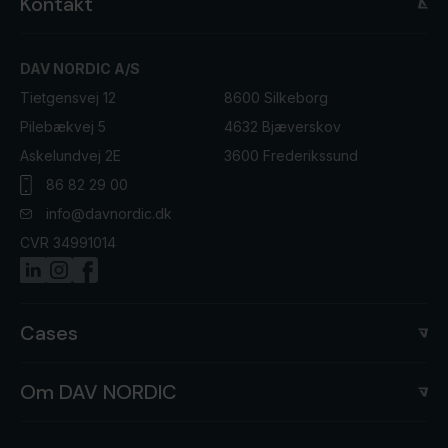
Kontakt
DAV NORDIC A/S
Tietgensvej 12
8600 Silkeborg
Pilebækvej 5
4632 Bjæverskov
Askelundvej 2E
3600 Frederikssund
86 82 29 00
info@davnordic.dk
CVR 34991014
Cases
Om DAV NORDIC