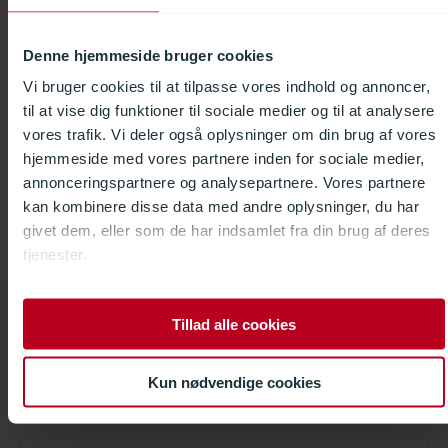
Jan K. Nielsen
Denne hjemmeside bruger cookies
Projektleder
+45 41 49 42 49
Vi bruger cookies til at tilpasse vores indhold og annoncer,
jkn@davnordic.dk
til at vise dig funktioner til sociale medier og til at analysere
vores trafik. Vi deler også oplysninger om din brug af vores
hjemmeside med vores partnere inden for sociale medier,
annonceringspartnere og analysepartnere. Vores partnere
Udvalgte projekter
kan kombinere disse data med andre oplysninger, du har
givet dem, eller som de har indsamlet fra din brug af deres
tjenester.
Produktvalgsguide, Trafikmoduler
Tillad alle cookies
Kun nødvendige cookies
Filtrér produktliste efter behov.