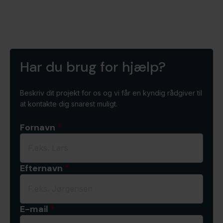
Enkeltmodul 0,6×2 – 50/110
Bredde mm: 600
Har du brug for hjælp?
Beskriv dit projekt for os og vi får en kyndig rådgiver til
at kontakte dig snarest muligt.
Fornavn
*
Efternavn
*
E-mail
*