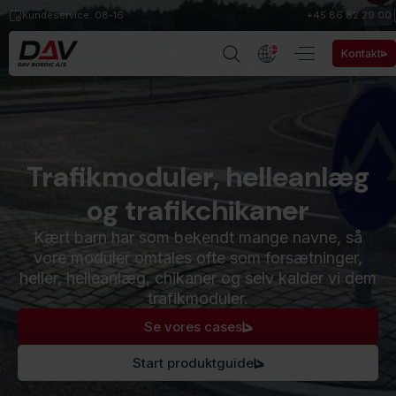
Kundeservice: 08-16
+45​ 86 82 29 00
Kontakt
Trafikmoduler, helleanlæg
og trafikchikaner
Kært barn har som bekendt mange navne, så
vore moduler omtales ofte som forsætninger,
heller, helleanlæg, chikaner og selv kalder vi dem
trafikmoduler.
Se vores cases
Start produktguide