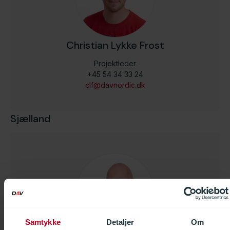
Christian Lykke Frost
Projektleder
+45 54 34 33 24
clf@davnordic.dk
Sjælland
Samtykke
Detaljer
Om