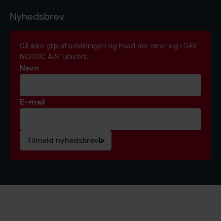
Nyhedsbrev
Gå ikke glip af udviklingen og hvad der rører sig i DAV
NORDIC A/S’ univers.
Navn
E-mail
*
Tilmeld nyhedsbrev